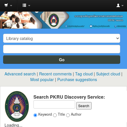
Go
Advanced search
Recent comments
Tag cloud
Subject cloud
Most popular
Purchase suggestions
Search PKRU Discovery Service:
Keyword
Title
Author
Loading...